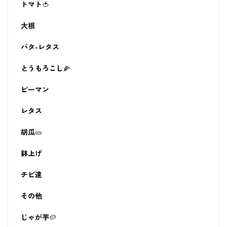
トマト🍅
大根
バタ-レタス
とうもろこし🌽
ピーマン
レタス
胡瓜🥒
鉢上げ
チビ達
その他
じゃが芋🥔