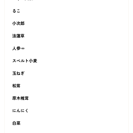
るこ
小次郎
法蓮草
人参🥕
スペルト小麦
玉ねぎ
松茸
原木椎茸
にんにく
白菜