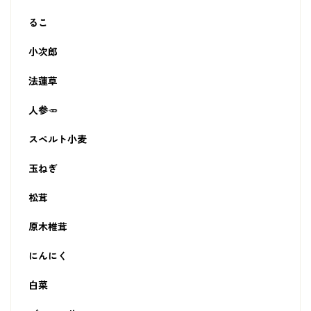
るこ
小次郎
法蓮草
人参🥕
スペルト小麦
玉ねぎ
松茸
原木椎茸
にんにく
白菜