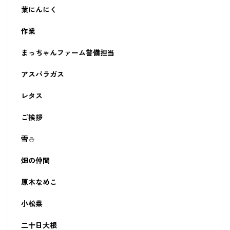
葉にんにく
作業
まっちゃんファーム警備担当
アスパラガス
レタス
ご挨拶
雪⛄
畑の仲間
原木なめこ
小松菜
二十日大根