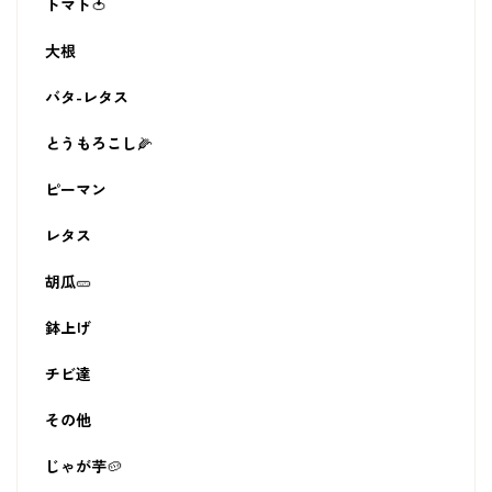
トマト🍅
大根
バタ-レタス
とうもろこし🌽
ピーマン
レタス
胡瓜🥒
鉢上げ
チビ達
その他
じゃが芋🥔