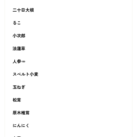
二十日大根
るこ
小次郎
法蓮草
人参🥕
スペルト小麦
玉ねぎ
松茸
原木椎茸
にんにく