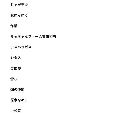
じゃが芋🥔
葉にんにく
作業
まっちゃんファーム警備担当
アスパラガス
レタス
ご挨拶
雪⛄
畑の仲間
原木なめこ
小松菜