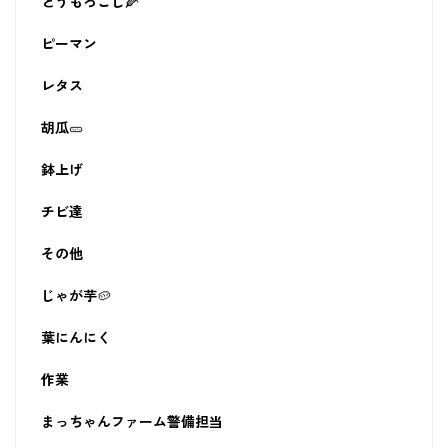
とうもろこし🌽
ピーマン
レタス
胡瓜🥒
鉢上げ
チビ達
その他
じゃが芋🥔
葉にんにく
作業
まっちゃんファーム警備担当