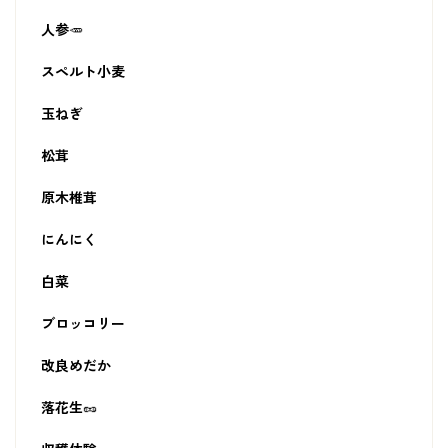
人参🥕
スペルト小麦
玉ねぎ
松茸
原木椎茸
にんにく
白菜
ブロッコリー
改良めだか
落花生🥜