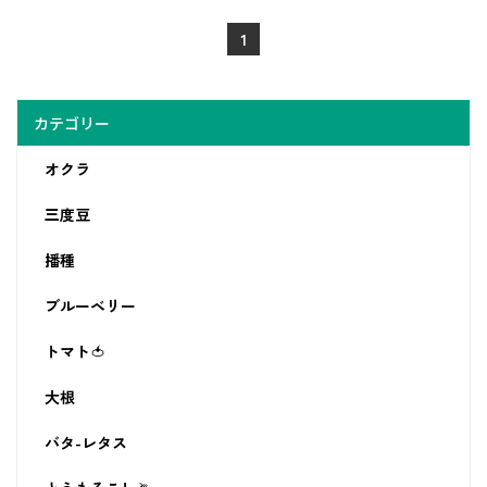
1
カテゴリー
オクラ
三度豆
播種
ブルーベリー
トマト🍅
大根
バタ-レタス