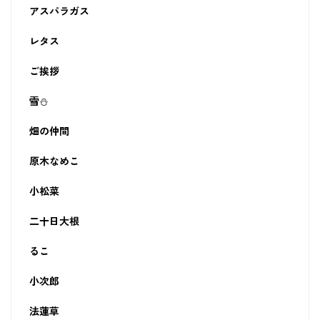
アスパラガス
レタス
ご挨拶
雪⛄
畑の仲間
原木なめこ
小松菜
二十日大根
るこ
小次郎
法蓮草